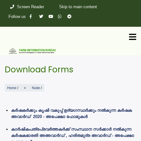
Skip
Screen Reader
Skip to main content
to
main
Follow us
content
Download Forms
Home
/
Node
/
കർഷകർക്കും കൃഷി വകുപ്പ് ഉദ്യഗസ്ഥർക്കും നൽകുന്ന കർഷക
അവാർഡ് 2020 - അപേക്ഷാ ഫോമുകൾ
കാർഷികപത്രപ്രവർത്തകർക്ക് സംസ്ഥാന സർക്കാർ നൽകുന്ന
കർഷകഭാരതി അഅവാർഡ് , ഹരിതമുദ്ര അവാർഡ് - അപേക്ഷാ