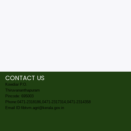
CONTACT US
Kowdiar P.O.
Thiruvananthapuram
Pincode: 695003
Phone:0471-2318186,0471-2317314,0471-2314358
Email ID:fibtvm.agri@kerala.gov.in