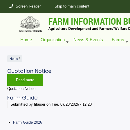
Skip
Screen Reader
Skip to main content
to
main
content
Home
Organisation
News & Events
Farms
+
Home
/
Quotation Notice
Read more
about
Quotation
Notice
Quotation Notice
Farm Guide
Submitted by
fibuser
on
Tue, 07/28/2026 - 12:28
Farm Guide 2026